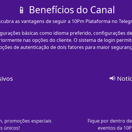
📱 Benefícios do Canal
cubra as vantagens de seguir a 10Pm Plataforma no Tele
nfigurações básicas como idioma preferido, configurações de
iormente nas opções do cliente. O sistema de login permit
pções de autenticação de dois fatores para maior seguranç
sivos
📢 Notí
m, promoções especiais
Fique por dentro d
s únicos!
eventos da 10P