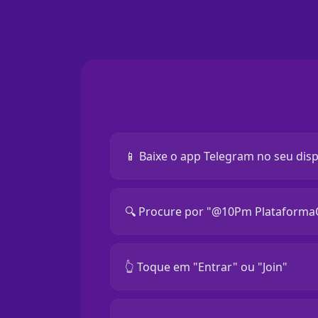
📱 Baixe o app Telegram no seu disp
🔍 Procure por "@10Pm PlataformaO
👆 Toque em "Entrar" ou "Join"