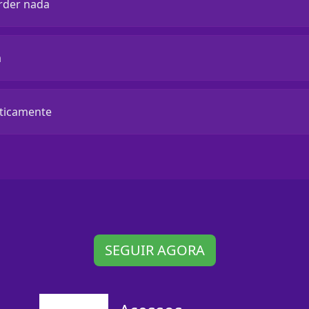
erder nada
a
aticamente
SEGUIR AGORA