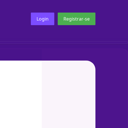
Login
Registrar-se