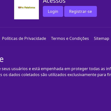
Acessos
Login
Registrar-se
Políticas de Privacidade
Termos e Condições
Sitemap
de
de seus usuários e está empenhada em proteger todas as in
 os dados coletados são utilizados exclusivamente para fi