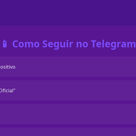
📱 Como Seguir no Telegram
ositivo
ficial"