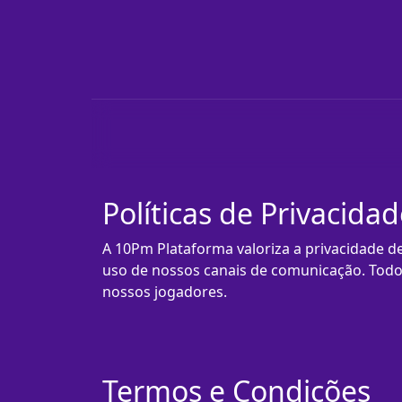
Políticas de Privacida
A 10Pm Plataforma valoriza a privacidade 
uso de nossos canais de comunicação. Todos
nossos jogadores.
Termos e Condições