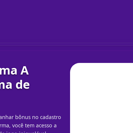
rma A
ma de
anhar bônus no cadastro
rma, você tem acesso a