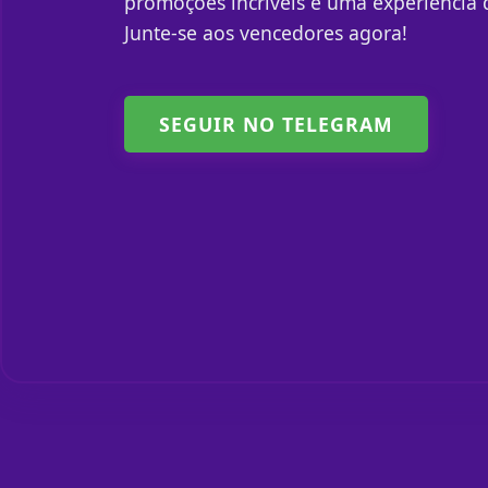
promoções incríveis e uma experiência d
Junte-se aos vencedores agora!
SEGUIR NO TELEGRAM