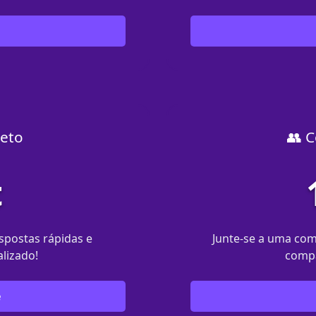
reto
👥 
t
espostas rápidas e
Junte-se a uma com
lizado!
compa
e